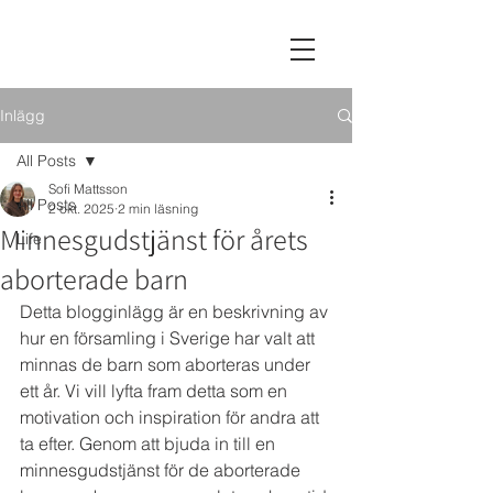
LIVSVAL
Inlägg
All Posts
Sofi Mattsson
All Posts
2 okt. 2025
2 min läsning
Minnesgudstjänst för årets
Life
aborterade barn
Detta blogginlägg är en beskrivning av 
hur en församling i Sverige har valt att 
minnas de barn som aborteras under 
ett år. Vi vill lyfta fram detta som en 
motivation och inspiration för andra att 
ta efter. Genom att bjuda in till en 
minnesgudstjänst för de aborterade 