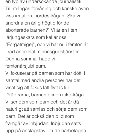
en typ av undersökande journalistik. 
Till mångas förvåning och kanske även 
viss irritation, hördes frå­gan ”Ska vi 
anordna en årlig högtid för de 
aborterade barnen?” Vi är en liten 
lärjungaskara som kallar oss 
”Förgätmigej”, och vi har nu i femton år 
i rad anordnat minnes­gudstjänster. 
Denna sommar hade vi 
femtonårsjubileum.
Vi fokuserar på barnen som har dött. I 
samtal med andra personer har det 
visat sig att fokus lätt flyttas till 
föräldrarna, barnen blir en icke-fråga. 
Vi ser dem som barn och det är då 
naturligt att samlas och sörja dem som 
barn. Det är också den bild som 
framgår av inbjudan. Inbjudan sätts 
upp på anslagstavlor i de närbelägna 