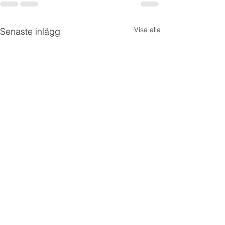
Visa alla
Senaste inlägg
Remissvar av bet
SOU 2025:10En fö